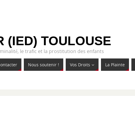
R (IED) TOULOUSE
inalité, le trafic et la prostitution des enfants
ontacter
Nous soutenir !
Vos Droits
La Plainte