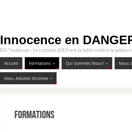
Innocence en DANGE
IED Toulouse : Le combat d'IED est la lutte contre la pédocrim
Accueil
Formations
Qui Sommes Nous?
Nous c
Vous, Adultes Victimes
Formations